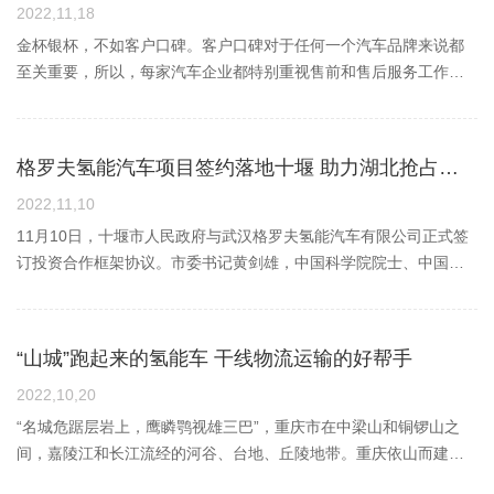
开工仪式。瓜州县委副书记、县长曾柠豪主持开工仪式。格罗夫氢
客户关系等，以“干一个项目，交一方朋友，守一方阵地”的工作理
英雄，也是格罗夫的财富。本篇开始，【榜样的力量】系列报道，
2022,11,18
能源科技集团公司董事长郝义国介绍了瓜州风光氢储车一体化示范
念，想客户所想，帮客户所需。（图：刘欢与司机交流车辆运行情
将直击现场，记录最真实的感动瞬间。徐帅、夏海辉是格罗夫氢能
金杯银杯，不如客户口碑。客户口碑对于任何一个汽车品牌来说都
项目一期10MW/80MW.h氢储能调峰项目情况；项目施工单位代表
况）鄂尔多斯的冬季是重卡拉煤高峰，为保障客户车辆稳定运行，
汽车一线的技术员工，他们每天最重要的一项工作任务就是加氢站
至关重要，所以，每家汽车企业都特别重视售前和售后服务工作，
作了发言。随后，出席仪式的市县领导共同为格罗夫氢能源科技集
刘欢放弃了提前计划的假期，带领市场销售的同事丁宇霆、刘志伟
设备的维护保养，保证站内正常加氢。疫情的反复，给车辆的运行
格罗夫氢能汽车更是如此。2022年10月，疫情的反复让鄂尔多斯这
团公司瓜州风光氢储车一体化示范项目(一期10MW/80MW.h)开工培
身处前线，驻扎在煤矿运输现场，积极协调客户关系，为客户提供
带来了前所未有的困难和挑战。11月22日，徐帅、夏海辉临危受
座城市再次按下暂停键。为确保疫情期间更好地服务鄂尔多斯地区
土奠基。据了解，格罗夫瓜州210MW/1680MW.h风光氢储车一体化
可靠的运行保障方案，有时忙起来就是一天一宿，吃不上一顿热
命，从武汉赴鄂尔多斯中极氢能加氢站，进行技术支援，保证客户
的客户，格罗夫氢能汽车几位骨干黄忠桥、万俊晨、刘能、胡明等
项目总投资25亿元。此次开工建设的格罗夫瓜州10MW/80MW.h氢
格罗夫氢能汽车项目签约落地十堰 助力湖北抢占氢能时代产业制高点
饭。11月30日，连日来的“白加黑”，不规律的饮食习惯，终于压倒
车辆正常加氢。11月的鄂尔多斯寒风凛冽，室外的温度已达到零下
人，结合当地防疫政策及车辆运营情况，自发组建服务小组，不畏
储能项目是格罗夫瓜州210MW/1680MW.h风光氢储车一体化项目一
了这位一米八的汉子，他突发急性胃出血，住进了医院。面对领导
20℃，当他们到达时，顾不上舟车劳顿，迅速换上工服拿出工具，
辛劳，驱车千里驰援现场，最终保障了车辆氢气顺利加注，客户车
2022,11,10
期示范项目的先导项目重要组成部分，项目主要建设10MW氢燃料
同事暖心急切的关怀，他也只是虚弱一笑，“现在这里任务艰巨，想
开始了现场的设备维护工作，随着设备正常开动，加氢站恢复正
辆高效运营。与时间赛跑毫不犹豫主动请缨自车辆交付之后，格罗
11月10日，十堰市人民政府与武汉格罗夫氢能汽车有限公司正式签
电池发电系统，满足10MW氢燃料电池8h发电时长的储氢设施；配
着只要平时注意一下饮食就好了，没想到高估了自己。”住院期间，
常，保障了当天的车辆加氢顺利。他们结束工作正要返回住所休息
夫市场部门一直关注着鄂尔多斯区域客户车辆的运营情况，因为疫
订投资合作框架协议。市委书记黄剑雄，中国科学院院士、中国地
套建设1.1万标方/小时的电解水制氢装置，利用平谷新能源绿电年产
他始终把工作看得比病情重要，深知保障客户车辆运行的责任重
时，手机却传来了鄂尔多斯市东胜区发布通告，将进行区域静默管
情原因，根据车辆具体情况，市场部和售后服务部门联合技术部门
质大学（武汉）校长王焰新，中国电动汽车百人会副理事长兼秘书
氢气约5000吨，在保障氢储能项目的同时满足200台氢能重卡供应
大，现场多方事务的协调都是由他串联起来的，在医院进行简单的
控，按要求他们已不能返回住处了。面对突如其来的防疫变化，他
大多数以远程服务为主，通过线上培训及远程技术支持及时为客户
长张永伟，长江产业投资基金管理公司副总经理王振坤分别讲话并
氢气需求。项目计划2025年6月底建成投产，项目的落地，将对酒泉
治疗后，不顾同事的反对，再次奔赴现场，为客户解决车辆运行难
们商量后互相安慰：“既然不能回去，就调整好心态，既来之则安
解决问题。必要的情况下，服务团队则亲临现场去解决问题。10月
见证签约。武汉格罗夫氢能汽车创始人、董事长郝义国交流发言并
市乃至甘肃省氢能产业发展起到积极示范引领作用，将搭建起氢能
点，为前来支援的同事们协调住所等，一应相关事务，皆操心为
“山城”跑起来的氢能车 干线物流运输的好帮手
之，我们就常驻在这，保障设备运行的更稳定。”首先要解决的是住
22日晚，格罗夫市场部门接到鄂尔多斯中极加氢站的紧急电话，因
上台签约。市领导胡志莉、蔡贤忠、张涛、柯贤国、李翔等出席会
领域科技创新与产业发展的桥梁，加快氢能产业协同融合发展，助
之。尊重和信任，都是挣来的，是日积月累相处慢慢建立的。如同
所问题，寻找一圈后他们决定在值班室过夜。这是用板房搭建的临
制氢工厂出现故障，可能导致车辆所加氢气纯度不满足车用要求，
议。此次签订的投资协议，武汉格罗夫氢能汽车联合氢能源产业上
2022,10,20
力瓜州打造氢能产业创新高地。瓜州县领导杨晓东、刘磊、陈敏出
客户对鄂尔多斯市场驻区营销将士的评价：“你们对待工作的责任心
时场所，内部设施简陋，但对于乐观徐帅和夏海辉来说，这里能够
将对车辆运营产生故障风险，影响客户运营。影响客户运营是大问
游武汉中极氢能源发展有限公司，计划总投资50亿元，首期将建成
席开工仪式。来源：瓜州县融媒体中心
“名城危踞层岩上，鹰瞵鹗视雄三巴”，重庆市在中梁山和铜锣山之
和职业素养，让我们非常感动！”提升快速服务用真心换满意“师傅，
遮风挡雨就目前看别提有多好了，他们将值班室进行了改造，用随
题，情况迫在眉睫。驻区市场人员一边安抚客户情绪，一边与武汉
实现5000台/年氢能商用车整车生产能力、5000台/年燃料电池动力
间，嘉陵江和长江流经的河谷、台地、丘陵地带。重庆依山而建，
昨天出车还顺利吗？”……市场营销售后服务团队的汪元元、涂炳
车带来的被子打起了“地铺”。24日凌晨三点，终于结束了工作，此时
总部团队联系，格罗夫技术中心接到需求后，几位骨干黄忠桥、万
系统生产能力，打造格罗夫中极氢能商用车中重卡全球总部基地，
道路高低不平，建筑错落有致，因此别称山城。“山城”的道路高低不
先、刘常青、刘楠，从与司机师傅每天清晨的交心谈话，开启一天
也顾不上条件的恶劣，他们进行了短暂的休息。早上7点，中极氢能