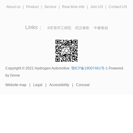
伴，共同推进氢能源制、储、运、加项目，加速推进“汉十高速氢走
营模式创新。杜汇良表示，各级各部门要切实增强服务意识，主动
About us
|
Product
|
Service
|
Real-time info
|
Join US
|
Contact US
廊”规划建设，创造氢能汽车示范应用场景，驱动湖北绿色低碳高质
作为，靠前服务，善待创新、善待创业者，大力开展“我为企业找订
量发展。当前，十堰市正加快打造绿色低碳发展示范区，全面推
单”行动，认真研究解决科创企业在招工困难、人才短缺等方面存在
Links：
进“双碳”战略目标，加快推进城市转型、经济转型、产业转型，率先
的难题，千方百计营造支持“双创”的浓厚氛围，助力企业做大做强做
IGE资环工研院
武汉泰歌
中极氢创
实现绿色崛起。格罗夫作为氢能源战略的先驱者、践行者，始终坚
优。希望企业把科技创新作为内在需求和立足之本，加大研发投
持绿色创新发展，助力湖北十堰打造仙山秀水汽车城。
入，加强技术创新，保持创新活力，推动更多科技成果转化为现实
生产力。
Copyright © 2021 Hydrogen Automotive.
鄂ICP备19007461号-1
Powered
by Grove
Website map
|
Legal
|
Accessibility
|
Conceal