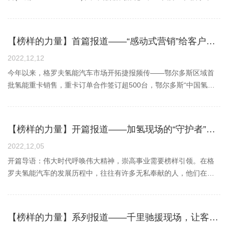
协党组书记、主席王海明出席开工仪式并宣布项目开工。酒泉市副
市长、瓜州县委书记杨栋出席开工仪式并致辞。酒泉市政协党组成
员、副主席李润元，酒泉市政协党组成员宋诚出席开工仪式。杨栋
【榜样的力量】首篇报道——“感动式营销”给客户不一样的感动
表示，今年以来，瓜州县紧盯市委“1246”战略部署，立足“工业主导
型”发展定位，坚定不移实施“工业强县”战略，全力以赴抓招商增后
2022,12,12
劲、上项目夯基础、优环境提效能，大力发展新能源、现代化工、
今年以来，格罗夫氢能汽车市场开拓捷报频传——鄂尔多斯区域首
新材料、资源综合利用等主导产业，不断加快新型工业化步伐，为
批氢能重卡销售，重卡订单合作签订超500台，鄂尔多斯“中国氢
县域经济高质量发展积蓄了强劲动能。杨栋表示，格罗夫氢能源科
谷”项目建设启动活动成功举办……，消息振奋人心，市场营销团队
技集团公司在瓜州投资建设的风光氢储车一体化示范项目，既是格
的将士们不负众望，打了一场漂亮的“区域战”。自今年格罗夫氢能重
罗夫氢能源科技集团公司积极响应国家“双碳”号召的生动实践，也是
卡交付以来，鄂尔多斯地区疫情反复，防控形势严峻，导致车辆运
【榜样的力量】开篇报道——加氢现场的“守护者”，逆行中的“先锋官”
瓜州县加快新能源产业转型升级进程中的又一重大项目，必将成为
行受阻。面对多重困难，市场营销部团队负责人王凯名通过及时调
推动瓜州工业产业提档升级、提升县域竞争力的新引擎。瓜州县将
整部署，立足重点区域，主动寻求战略合作，在市场开拓中找突
2022,12,05
紧盯项目建设关键环节，切实履行主体责任，把项目当阵地、把现
破。同时安排人员常驻重点区域，与合作伙伴建立“保姆式”服务，从
开篇导语：伟大时代呼唤伟大精神，崇高事业需要榜样引领。在格
场当战场、以进度为尺度，进一步增强协同配合意识，全方位做好
而树立了良好的口碑，建立了有效的亲密合作关系。深耕重点区域
罗夫氢能汽车的发展历程中，往往有许多无私奉献的人，他们在平
项目服务保障，以最大的热忱、最优的服务、最佳的环境、最高的
以现场保市场“业务是跑出来的，而不是等来的”，这是驻区将士，市
凡的工作岗位上，创造出不平凡的事迹。他们奔赴在营销、生产、
效率，为项目建设提速增量全程保驾护航。同时，诚邀各位企业家
场销售经理刘欢对自己的工作准则，驻区超过400天，他已成为客户
研发、质量、服务等艰苦的最前线。他们是克服疫情、率先垂范
来瓜州投资兴业，当好瓜州发展的“合伙人”，为瓜州穿针引线、牵线
口中熟知的“内蒙人”。刘欢通过有效的工作方法，多次与客户深入沟
的“逆行者”，是不惧严寒、守护一线的“带头人”。这群“最美格罗夫
【榜样的力量】系列报道——千里驰援现场，让客户买得放心，用得舒心
搭桥，吸引更多项目落户瓜州。瓜州县委副书记、县长曾柠豪主持
通交流，讲述氢能知识，测算运营成本、梳理合作共赢模式、维护
人”以市场为导向，以客户为中心，奋战在一线的将士，是格罗夫的