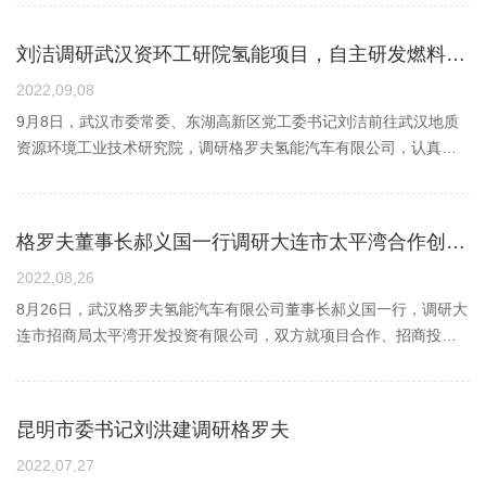
俊晨、刘能、胡明等人主动请缨，组成“服务小组”，带着“市场就是
规划总部基地制造能力建设。▲十堰市人民政府与武汉格罗夫签约
平，蜿蜒曲折，对于城市干线物流运输行业是严格的挑战，不仅要
的售后服务工作。本次从武汉驰援鄂尔多斯区域工作，关键任务就
重卡陆续驶入加氢站排队等候加氢，徐帅、夏海辉也迅速投入了保
战场”的信念，在充分了解内蒙古地区防疫政策后，规划好驾车路
黄剑雄对各位企业家、专家的到来表示欢迎。他说，各位企业家和
求驾驶员车技要好，更要有经济实用的运输车辆。（新鲜的果蔬正
是时刻关注车辆状态，保障客户车辆稳定运行。图：市场售后团队
障加氢工作，“一台，两台，三台……，”车辆顺利完成加氢，驶向运
刘洁调研武汉资环工研院氢能项目，自主研发燃料电池寿命可达2万小时
线，就从湖北武汉出发了。“哪怕吃住都在车上，也要保障客户车辆
专家克服疫情等影响，来到十堰、投资十堰，让我们信心倍增、干
通过中极天权氢燃料电池物流车运输）新鲜的果蔬产品往往是在夜
快速反应检修车辆服务是产品的延续，好的产品必须要有更好的服
输港口。看着车辆远去，他们也露出久违的笑容。不畏前行、不畏
正常运营”即使面对“一旦离开就将无法返回”严格的防疫要求，仍坚
劲更足。十堰将充分发挥产业、人文、区位、政策、生态叠加优
间被送往城市各个配送点，以确保第二天的食品新鲜。这段时间也
2022,09,08
务。12月1日，服务群里传来了新的售后任务，售后人没有犹豫，驾
疲惫，徐帅、夏海辉用乐观积极态度，面对工作，面对挑战，用实
持自己的决定。10月23日晨，经过短暂准备，他们带着被褥、方便
势，强化首位意识、首位担当、首位力度、首位追求，持续打造一
正是格罗夫中极天权4.5吨氢燃料电池保温车的工作时间。张师傅是
车赶往50公里外的服务现场。售后技术经理汪元元对收集反馈的各
9月8日，武汉市委常委、东湖高新区党工委书记刘洁前往武汉地质
际行动诠释一名技术工作者的坚守与担当。他们是加氢现场的“守护
面等物资果断离开所在社区，毅然前往客户所在地解决问题。他们
流营商环境，为项目快开工、快建设、快落地、快见效提供全方位
这辆氢燃料电池汽车的驾驶者，也是一名拥有十多年传统车辆驾龄
种问题，协助技术人员快速整改；备件经理涂炳先联系售后服务
资源环境工业技术研究院，调研格罗夫氢能汽车有限公司，认真听
者”，更是逆行中的“先锋官”，直至现在依然奋战在保障一线。
两人一组，分工明确，累了、渴了、疲惫了……都是按组自行轮岗
优质服务。当前，十堰正聚焦建设绿色低碳发展示范区的发展定
的老司机。他每天的运输路线是从重庆双福农贸市场配送果蔬到城
站，协调底盘的维修；售后工程师刘常青拿出工具，对能上手的问
取企业发展情况介绍，询问存在困难和意见建议，鼓励企业进一步
调整。当时内蒙古疫情形势严峻，在进入内蒙古地区后对外开放的
位，着力推进新能源和智能网联汽车、新型动力电池等优势产业突
市各个配送点，单趟行驶里程在100-150km之间，需经过城市道
题先维修，快速解决；售后服务经理刘楠与销售经理刘欢，对接司
加强核心技术攻关和成果转化，抢占氢能产业发展制高点。武汉资
高速服务区越来越少，经过20多个小时长途奔袭，最终顺利到达内
破性发展，希望与各位企业家、专家携手共进，加强更宽领域、更
路、外环高速等。（中极天权氢燃料物流车将果蔬运到各个城市配
机和客户的服务需求，及时反馈协调解决。经过大家熟练配合，分
环工研院是武汉市政府和中国地质大学（武汉）联合创建的科技成
蒙古中极氢能加氢站。此时，一天的饥饿和劳累一并袭来，他们啃
格罗夫董事长郝义国一行调研大连市太平湾合作创新区
多板块、更深层次合作，努力开创互利共赢新局面。黄剑雄强调，
送点）初见氢燃料电池汽车，张师傅表现得很惊讶，也对车辆的经
工协作，协调资源，车辆仅在30分钟后就恢复好状态。直至凌晨，
果转化和产业培育平台。近年来，资环工研院以格罗夫氢能汽车为
了一包因为没有开水泡只能干吃的方便面饼，却觉得比任何美食的
新能源汽车的发展，可以通过动力转型来促存量替代的结构性增长
济性、可靠性产生过质疑。在平稳行驶1500公里后，他表示，“氢燃
当所有车辆停下后，售后服务团队还需要将行车数据进行下载，供
龙头，初步构建从制氢储氢、加氢站建设、氢能动力系统、氢能整
2022,08,26
味道都好。不敢停歇，与时间赛跑。他们下车后就开始工作，拿出
来实现，这对于我们想要实现新旧动能转换、产业发展、培育经济
料电池物流车的驾驶感与安全感，相对于传统车辆来的更平稳、更
技术部门进行分析整改。很多时候，由于晚上出车以及工作复盘，
车及核心零部件，到氢能检测公共服务的氢能全产业链发展布局。
8月26日，武汉格罗夫氢能汽车有限公司董事长郝义国一行，调研大
电脑和检测设备，排除故障。通过四人的通力合作，仅用了几个小
增长点，点燃新引擎，增加了新动力。同时，他表示格罗夫项目有
安静、动力更强，加速起来动力响应快，氢耗低，从运输成本上考
也让售后团队经常“居无定所”，但是售后服务团队始终践行格罗夫氢
氢能是未来国家能源体系的重要组成部分。用氢气作为动力的燃料
连市招商局太平湾开发投资有限公司，双方就项目合作、招商投资
时就快速恢复了车辆正常工作。“把现场的车辆剩余氢气释放掉，重
长江产业投资基金的投资带动，一定能够卡住位，能够在十堰实现
虑，每天可节约以往一半的费用，现在已完全打消了我之前的顾
能汽车的售后服务宗旨：客户至上，一切为了客户满意。随时响
电池电动汽车，行驶百分百零排放，续驶里程长达上千公里，补充
等进行深入沟通交流。太平湾公司总经理胡勇对郝义国一行到访表
新加注”，一声令下，车辆置换上新的氢气。通过检测，纯度达标，
大发展。王焰新指出，十堰拥有良好产业基础和突出人才资源，发
虑。”（中极天权氢燃料电池物流车正在加氢）格罗夫中极天权4.5吨
应，快速到达是对客户的售后服务承诺，真心尊重，真切关怀是让
氢燃料用时短至数分钟。格罗夫“从0到1”原始创新，今年7月首批49
示欢迎。他表示，目前辽宁省、大连市高度重视氢能产业发展，省
车辆又可以重新运营起来。一路的辛劳和紧张的氛围，在此时得以
展新能源产业大有可为。2013年，武汉市政府和武汉地质大学共同
氢燃料电池保温车，单次燃料加注即可满足2-3趟配送运输，加注仅
客户对售后服务更满意。风雨多经志弥坚，关山初度路尤长。格罗
吨氢能重型卡车订单交付客户，成为其商业化运营的里程碑；自主
市各级主要领导多次调研氢能产业，辽宁省也于近期印发了《辽宁
缓解，就像他们出发前立下的“誓言”，“哪怕吃住都在车上，也要保
成立武汉地质资源环境工业技术研究院，格罗夫氢能汽车应运而
昆明市委书记刘洪建调研格罗夫
需要5-10分钟，在具备传统物流车优势的基础上，可节约大量的能
夫市场营销团队将以时不我待的干劲，静水深流的稳健，不惧风
研发的燃料电池系统可在零下30℃启动，使用寿命达到2万小时。截
省氢能产业发展规划（2021-2025年》，明确太平湾绿色氢湾打造
障客户车辆正常运营”。客户对尽职尽责的格罗夫人表示万分感谢。
生，本次项目签约，相信在十堰市政府和社会各界的支持下，一定
源补充时间，且车辆货箱空间设计合理，底盘轻量化设计使得车辆
雨、担当尽责、实干笃行，以感动式营销，服务客户为初心，敢于
至目前，格罗夫在燃料电池、燃料电池动力控制、燃料电池发动
国家级氢能智慧生态示范区，成为带动大连市氢能产业高质量发展
2022,07,27
快速响应的背后是格罗夫人责任与担当“0.5小时积极响应，外出救援
会取得预期的成效。中国地质大学也将站位全局、立足长远，充分
具备更多的输送能力，一次可完成6个配送点的运送，大大提高了张
担当，勇往直前，奋力开创格罗夫氢能市场新局面，谱写新篇章。