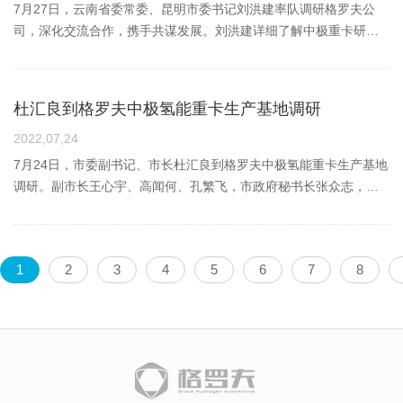
机、整车等四大领域关键核心技术专利申请量，位列全球整车企业
的重要引擎。招商局集团也高度重视氢能等新能源产业的发展机
3小时到达现场，常规性故障48小时内解决……”，这是格罗夫氢能
7月27日，云南省委常委、昆明市委书记刘洪建率队调研格罗夫公
发挥高校的人才、科研等优势，全力支持十堰抢抓汽车产业变革机
师傅每天的配送效率，即使是寒冷的冬天，在零下-30℃环境工作，
第六、国内第一。刘洁充分肯定了格罗夫项目团队创新拼搏精神和
遇，太平湾已明确引进和打造以氢能为核心的新能源产业集群，通
汽车对客户的承诺，也是格罗夫人责任与担当。由总裁挂帅督导，
司，深化交流合作，携手共谋发展。刘洪建详细了解中极重卡研
遇，转化优势、积累胜势，抢占新能源产业发展新赛道，为十堰经
续航性能也不受外界环境温度影响。随着国家碳达峰碳中和战略驱
创新成果，对中国地质大学（武汉）的长期支持表示感谢。她说，
过引进产业链链长单位，快速集聚产业上下游企业。格罗夫前期已
联合市场、售后、技术、质量等部门，推进客户反馈的每一个问题
发、量产和交付等情况刘洪建现场参观了格罗夫燃料电池、燃料电
济社会高质量发展作出新贡献。▲武汉格罗夫氢能汽车创始人、董
动下，全国多地加速布局氢能产业链。氢能在交通用能终端等领域
氢能应用前景广阔，企业技术优势突出，希望格罗夫进一步加强技
与太平湾签订投资合作协议，期待格罗夫在太平湾加速布局，未来
及时得到有效解决。在疫情来临之时，格罗夫人时刻把客户放在心
池系统和整车实验室，试乘体验了49吨中极氢能重卡。公司董事长
事长郝义国交流发言郝义国首先感谢十堰市委市政府对格罗夫的信
热度不断上升,围绕燃料电池关键核心技术加速自主研发,以城市客
术攻关、完善管理架构、强化市场推广，在氢能新赛道上率先形成
太平湾将进一步发挥平台搭建者、资源整合者、政策协调者、价值
头，拧成一股绳，互相补位，全员联动，形成了“急事急办，缓事快
郝义国介绍了格罗夫全新正向开发全功率氢能汽车，在多能量源辅
任和支持，认为签约落地十堰，是格罗夫发展历史上的一个重要里
运、物流等商用车型为先导逐步开展一定规模的示范运行。据悉，
杜汇良到格罗夫中极氢能重卡生产基地调研
竞争新优势。东湖高新区将加大政策支持力度，强化资金支持和要
挖掘者的多重角色优势，与格罗夫公司携手发展。郝义国介绍了格
办，特事特办”的快速的响应机制。黄忠桥、万俊晨、刘能、胡明等
助能量系统、整车控制等方面实现了“从0到1”的原始创新，以及在氢
程碑，将会强势助力湖北省、十堰市打造氢能源产业生态高地，抢
格罗夫氢能汽车在2023年将加大在重庆市场的车辆投放，用于示范
素供给，持续优化产业生态，支持各类科研院所发挥科技创新优
罗夫公司近期的发展情况。他表示，格罗夫作为氢能汽车领域新势
人是格罗夫人的缩影，也是格罗夫精神的体现。他们拥有极高的专
能汽车关键技术领域颠覆性创新发展情况，刘洪建给予高度关注和
2022,07,24
占氢能源产业行业制高点。他表示武汉格罗夫早在2014年开始布局
运营车辆将突破百台，其中包括4.5吨/9吨氢燃料电池冷藏车、保温
势，为建设全国构建新发展格局先行区贡献光谷力量。中国地质大
力，具备氢能汽车全新正向开发能力，核心技术知识产权储备国际
业素养，能够排除万难，迎难而上。他们以市场为导向，以客户为
充分肯定。经过近几年国际化和创新积累，格罗夫已实现了量产交
氢能业务，通过前瞻性预判，选择了一条颠覆性的氢能汽车赛道。
7月24日，市委副书记、市长杜汇良到格罗夫中极氢能重卡生产基地
车。
学（武汉）党委副书记唐忠阳，武汉资环工研院院长、格罗夫董事
领先，在氢能整车、氢燃料电池动力系统、储能系统等领域均有布
中心，用自己的点滴行动，践行格罗夫氢能汽车“勇往直前”的企业精
付用户、投放市场商业化示范运营，刘洪建邀请格罗夫到昆明投资
目前格罗夫技术领先性，格罗夫已进入全球氢能源汽车产业第一阵
调研。副市长王心宇、高闻何、孔繁飞，市政府秘书长张众志，鄂
长郝义国；东湖高新区管委会副主任冯立、徐盛敏参加调研。
局，与太平湾氢能产业发展规划高度契合。目前双方已就“氢能商用
神。
发展。他表示，格罗夫已形成的氢能汽产业生态，非常契合昆明高
营，对现阶段的格罗夫来讲，不仅得到了国家和地方政府的支持，
尔多斯高新技术产业开发区党工委书记、东胜区委书记高屹东及区
车（专用车）区域总部基地项目”签订投资合作协议，希望基于首期
质量绿色发展的战略发展需要，云南有丰富的风光水绿电资源，也
同时也得到了社会资本的认可。“水到渠成，风来帆速”，格罗夫产品
相关领导参加调研。目前格罗夫燃料电池动力系统系列产品全部自
项目合作的基础上，共同围绕氢能整车推广应用、燃料电池核心技
有很好的氢能汽车终端应用场景，还有面向东盟市场的区域优势，
技术全球创新引领带来的产业化、资本市场行业领跑，潜力巨大，
主研发，正向开发全功率氢能重卡。杜汇良详细了解科技创新、产
术研发、储能等领域探讨广泛合作。会前，郝义国一行实地考察了
将专题研究支持格罗夫在昆明的布局和发展。昆明市委常委、市委
1
2
3
4
5
6
7
8
有能力把握住这一时代“风口”的未来。今年6月，格罗夫氢燃料汽车
品研发、市场应用等情况，询问企业发展需求和意见建议。他对格
太平湾港区、新能源产业园区建设现场，参观了太平湾展示中心并
秘书长孙杰，市政府副市长王迅，中国地质大学（武汉）党委常
满载货物从武汉出发前往“卡车之都”十堰，实现“汉十氢走廊”第一个
罗夫的技术路线予以肯定，指出政府应鼓励各种技术路线，并提供
观看了宣传片。参加调研的还有太平湾公司副总经理赵永勃，战略
委、副校长赖旭龙参加调研。
商业运营实测氢车行；今年7月，格罗夫中极氢能汽车49吨氢燃料重
平台和应用场景，对格罗夫这种创新型企业要主动服务解决问题。
发展总监、战略发展部总经理贾威，格罗夫氢能汽车副总裁袁孝
卡订单，首批在鄂尔多斯交付市场化用户，进行高原地区商业化示
在得知格罗夫49吨中极氢能重卡在鄂尔多斯高海拔高寒环境运行超
友，市场营销总监王凯名等相关人员。
范投运。▲中极天权4.5吨氢燃料城市物流车在十堰东下高速基于良
过三万公里后，杜汇良询问了相关运行数据，并对格罗夫的运营结
好的示范运营，基于良好的示范运营，武汉格罗夫将联合武汉中极
果数据表示肯定。他指出，运行数据是最好的检验标准，企业要重
氢能源，与省属基础设施建设企业、能源央企等氢能产业生态伙
视运行数据管理和分析，形成技术积累，并鼓励格罗夫积极探索运