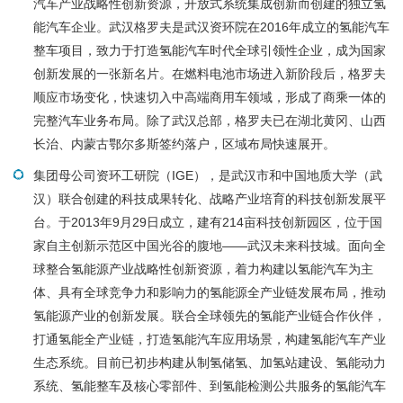
汽车产业战略性创新资源，开放式系统集成创新而创建的独立氢
能汽车企业。武汉格罗夫是武汉资环院在2016年成立的氢能汽车
整车项目，致力于打造氢能汽车时代全球引领性企业，成为国家
创新发展的一张新名片。在燃料电池市场进入新阶段后，格罗夫
顺应市场变化，快速切入中高端商用车领域，形成了商乘一体的
完整汽车业务布局。除了武汉总部，格罗夫已在湖北黄冈、山西
长治、内蒙古鄂尔多斯签约落户，区域布局快速展开。
集团母公司资环工研院（IGE），是武汉市和中国地质大学（武
汉）联合创建的科技成果转化、战略产业培育的科技创新发展平
台。于2013年9月29日成立，建有214亩科技创新园区，位于国
家自主创新示范区中国光谷的腹地——武汉未来科技城。面向全
球整合氢能源产业战略性创新资源，着力构建以氢能汽车为主
体、具有全球竞争力和影响力的氢能源全产业链发展布局，推动
氢能源产业的创新发展。联合全球领先的氢能产业链合作伙伴，
打通氢能全产业链，打造氢能汽车应用场景，构建氢能汽车产业
生态系统。目前已初步构建从制氢储氢、加氢站建设、氢能动力
系统、氢能整车及核心零部件、到氢能检测公共服务的氢能汽车